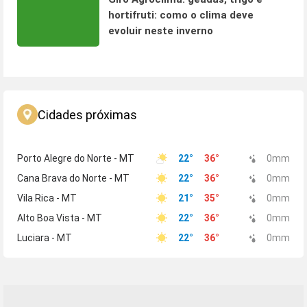
hortifruti: como o clima deve
evoluir neste inverno
Cidades próximas
Porto Alegre do Norte - MT
22
°
36
°
0
mm
Cana Brava do Norte - MT
22
°
36
°
0
mm
Vila Rica - MT
21
°
35
°
0
mm
Alto Boa Vista - MT
22
°
36
°
0
mm
Luciara - MT
22
°
36
°
0
mm