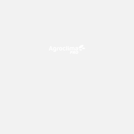
O Agroclima PRO é uma plataforma de agricultura digital,
que utiliza o conhecimento meteorológico a favor do
campo!
CONTATO
consultoria@climatempo.com.br
Siga-nos