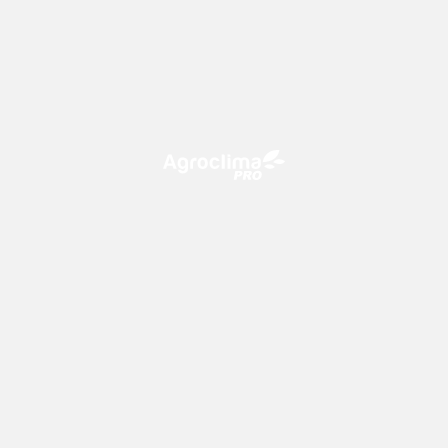
O Agroclima PRO é uma plataforma de agricultura digital,
que utiliza o conhecimento meteorológico a favor do
campo!
CONTATO
consultoria@climatempo.com.br
Siga-nos