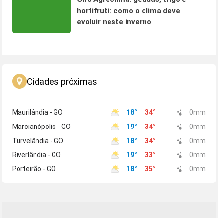
hortifruti: como o clima deve
evoluir neste inverno
Cidades próximas
Maurilândia - GO
18
°
34
°
0
mm
Marcianópolis - GO
19
°
34
°
0
mm
Turvelândia - GO
18
°
34
°
0
mm
Riverlândia - GO
19
°
33
°
0
mm
Porteirão - GO
18
°
35
°
0
mm