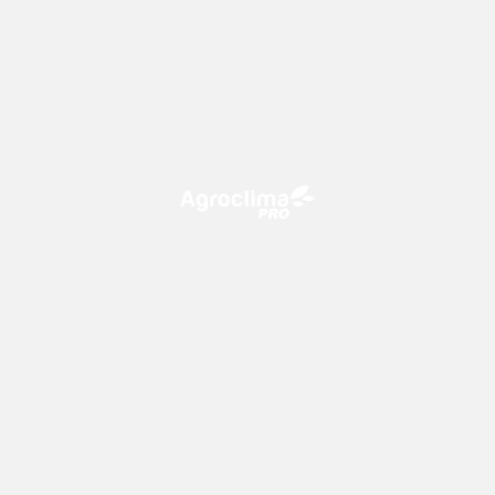
O Agroclima PRO é uma plataforma de agricultura digital,
que utiliza o conhecimento meteorológico a favor do
campo!
CONTATO
consultoria@climatempo.com.br