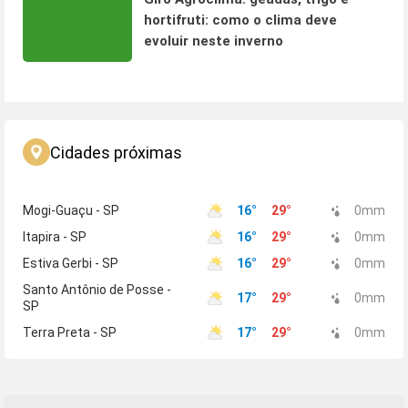
hortifruti: como o clima deve
evoluir neste inverno
Cidades próximas
Mogi-Guaçu - SP
16
°
29
°
0
mm
Itapira - SP
16
°
29
°
0
mm
Estiva Gerbi - SP
16
°
29
°
0
mm
Santo Antônio de Posse -
17
°
29
°
0
mm
SP
Terra Preta - SP
17
°
29
°
0
mm