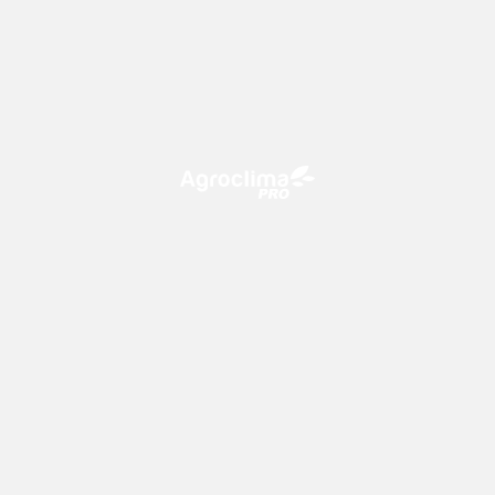
O Agroclima PRO é uma plataforma de agricultura digital,
que utiliza o conhecimento meteorológico a favor do
campo!
CONTATO
consultoria@climatempo.com.br
Siga-nos