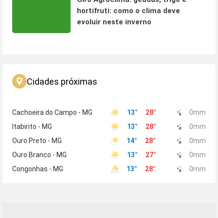
hortifruti: como o clima deve
evoluir neste inverno
Cidades próximas
Cachoeira do Campo - MG
13
°
28
°
0
mm
Itabirito - MG
13
°
28
°
0
mm
Ouro Preto - MG
14
°
28
°
0
mm
Ouro Branco - MG
13
°
27
°
0
mm
Congonhas - MG
13
°
28
°
0
mm