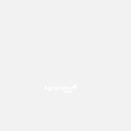
O Agroclima PRO é uma plataforma
de agricultura digital, que utiliza o
conhecimento meteorológico a
favor do campo!