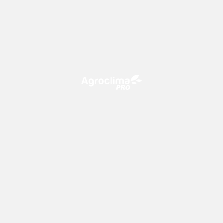
O Agroclima PRO é uma plataforma de agricultura digital,
que utiliza o conhecimento meteorológico a favor do
campo!
CONTATO
consultoria@climatempo.com.br
Siga-nos