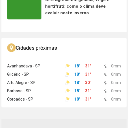
hortifruti: como o clima deve
evoluir neste inverno
Cidades próximas
Avanhandava - SP
18
°
31
°
0
mm
Glicério - SP
18
°
31
°
0
mm
Alto Alegre - SP
18
°
30
°
0
mm
Barbosa - SP
18
°
31
°
0
mm
Coroados - SP
18
°
31
°
0
mm