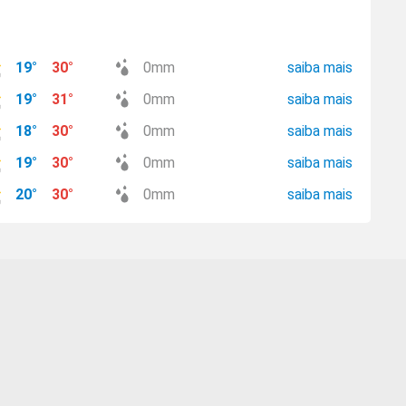
19
°
30
°
0
mm
saiba mais
19
°
31
°
0
mm
saiba mais
18
°
30
°
0
mm
saiba mais
19
°
30
°
0
mm
saiba mais
20
°
30
°
0
mm
saiba mais