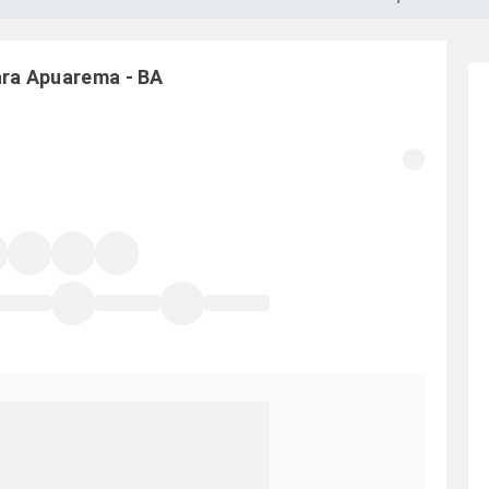
ara
Apuarema
-
BA