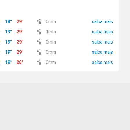
18
°
29
°
0
mm
saiba mais
19
°
29
°
1
mm
saiba mais
19
°
29
°
0
mm
saiba mais
19
°
29
°
0
mm
saiba mais
19
°
28
°
0
mm
saiba mais