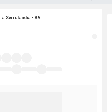
ara
Serrolândia
-
BA