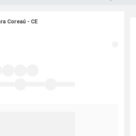
ara
Coreaú
-
CE