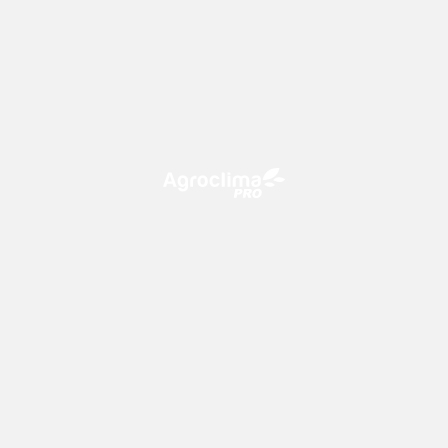
O Agroclima PRO é uma plataforma de agricultura digital,
que utiliza o conhecimento meteorológico a favor do
campo!
CONTATO
consultoria@climatempo.com.br