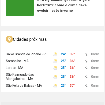
hortifruti: como o clima deve
evoluir neste inverno
Cidades próximas
Baixa Grande do Ribeiro - PI
24
°
37
°
0
mm
Sambaíba - MA
25
°
36
°
0
mm
Loreto - MA
25
°
36
°
0
mm
São Raimundo das
25
°
36
°
0
mm
Mangabeiras - MA
São Félix de Balsas - MA
23
°
37
°
0
mm