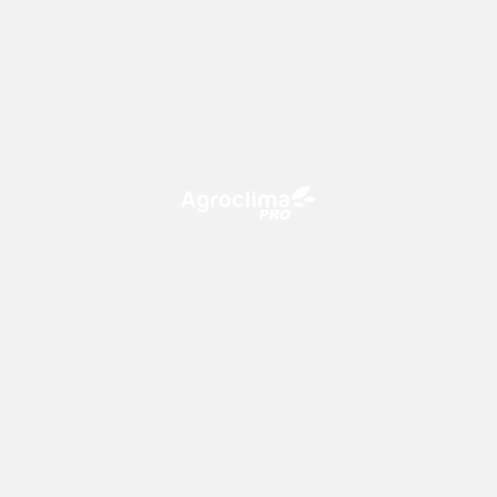
O Agroclima PRO é uma plataforma de agricultura digital,
que utiliza o conhecimento meteorológico a favor do
campo!
CONTATO
consultoria@climatempo.com.br