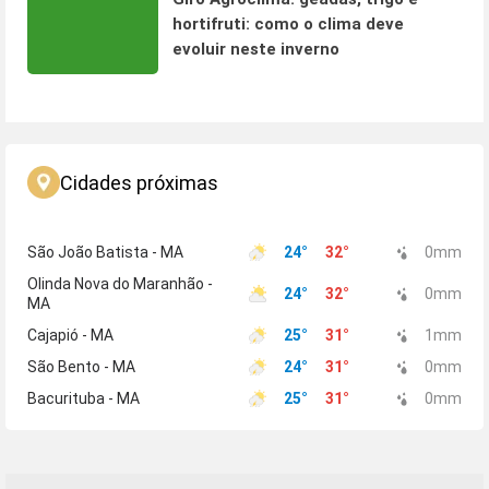
hortifruti: como o clima deve
evoluir neste inverno
Cidades próximas
São João Batista - MA
24
°
32
°
0
mm
Olinda Nova do Maranhão -
24
°
32
°
0
mm
MA
Cajapió - MA
25
°
31
°
1
mm
São Bento - MA
24
°
31
°
0
mm
Bacurituba - MA
25
°
31
°
0
mm