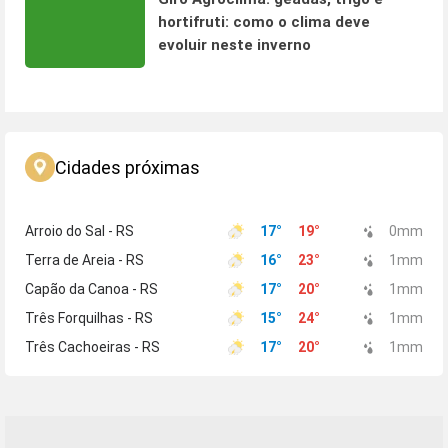
hortifruti: como o clima deve
evoluir neste inverno
Cidades próximas
Arroio do Sal - RS
17
°
19
°
0
mm
Terra de Areia - RS
16
°
23
°
1
mm
Capão da Canoa - RS
17
°
20
°
1
mm
Três Forquilhas - RS
15
°
24
°
1
mm
Três Cachoeiras - RS
17
°
20
°
1
mm