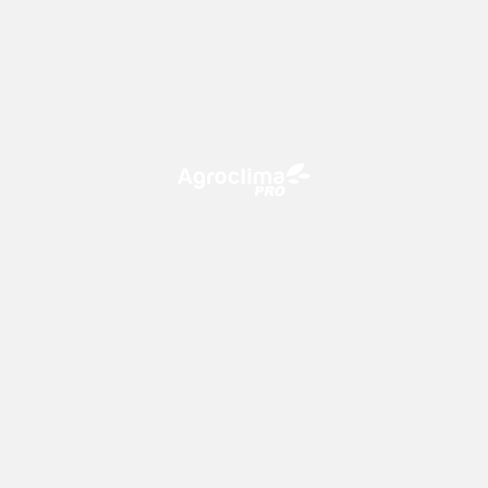
O Agroclima PRO é uma plataforma de agricultura digital,
que utiliza o conhecimento meteorológico a favor do
campo!
CONTATO
consultoria@climatempo.com.br
Siga-nos