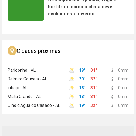
hortifruti: como o clima deve
evoluir neste inverno
Cidades próximas
Pariconha - AL
19
°
31
°
0
mm
Delmiro Gouveia - AL
20
°
32
°
0
mm
Inhapi - AL
18
°
31
°
0
mm
Mata Grande - AL
18
°
31
°
0
mm
Olho d'Água do Casado - AL
19
°
32
°
0
mm