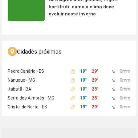
hortifruti: como o clima deve
evoluir neste inverno
Cidades próximas
Pedro Canário - ES
19
°
29
°
0
mm
Nanuque - MG
19
°
29
°
0
mm
Itabatã - BA
19
°
28
°
0
mm
Serra dos Aimorés - MG
19
°
28
°
0
mm
Cristal do Norte - ES
19
°
29
°
0
mm