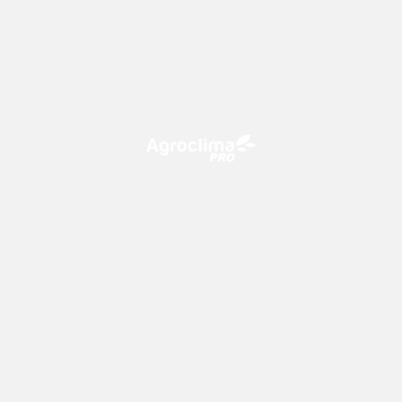
O Agroclima PRO é uma plataforma de agricultura digital,
que utiliza o conhecimento meteorológico a favor do
campo!
CONTATO
consultoria@climatempo.com.br
Siga-nos