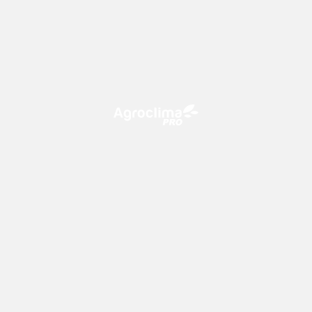
O Agroclima PRO é uma plataforma de agricultura digital,
que utiliza o conhecimento meteorológico a favor do
campo!
CONTATO
consultoria@climatempo.com.br
Siga-nos