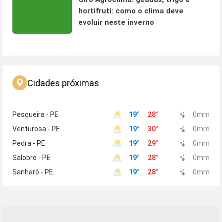
hortifruti: como o clima deve
evoluir neste inverno
Cidades próximas
Pesqueira - PE
19
°
28
°
0
mm
Venturosa - PE
19
°
30
°
0
mm
Pedra - PE
19
°
29
°
0
mm
Salobro - PE
19
°
28
°
0
mm
Sanharó - PE
19
°
28
°
0
mm