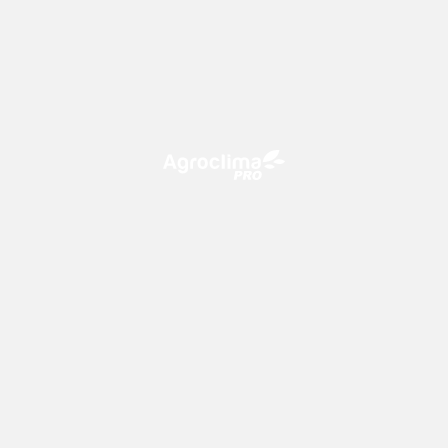
O Agroclima PRO é uma plataforma de agricultura digital,
que utiliza o conhecimento meteorológico a favor do
campo!
CONTATO
consultoria@climatempo.com.br
Siga-nos