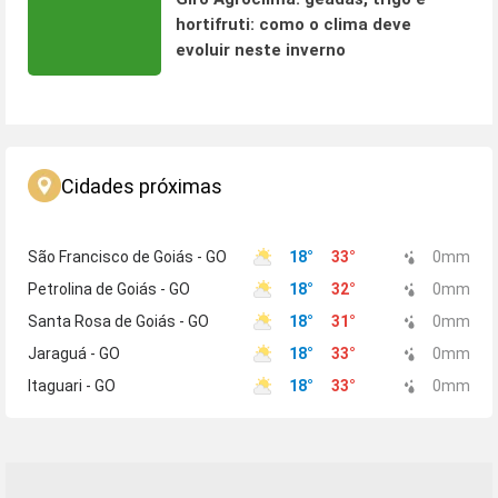
hortifruti: como o clima deve
evoluir neste inverno
Cidades próximas
São Francisco de Goiás - GO
18
°
33
°
0
mm
Petrolina de Goiás - GO
18
°
32
°
0
mm
Santa Rosa de Goiás - GO
18
°
31
°
0
mm
Jaraguá - GO
18
°
33
°
0
mm
Itaguari - GO
18
°
33
°
0
mm