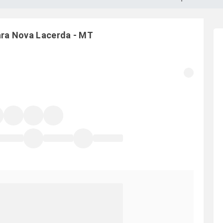
ara
Nova Lacerda
-
MT