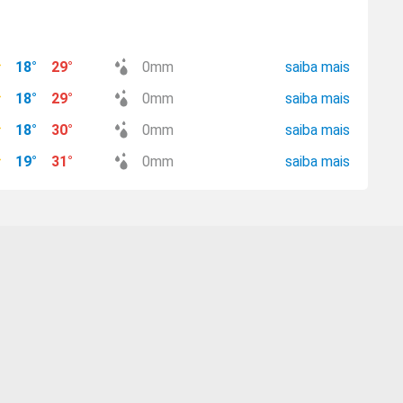
18
°
29
°
0
mm
saiba mais
18
°
29
°
0
mm
saiba mais
18
°
30
°
0
mm
saiba mais
19
°
31
°
0
mm
saiba mais