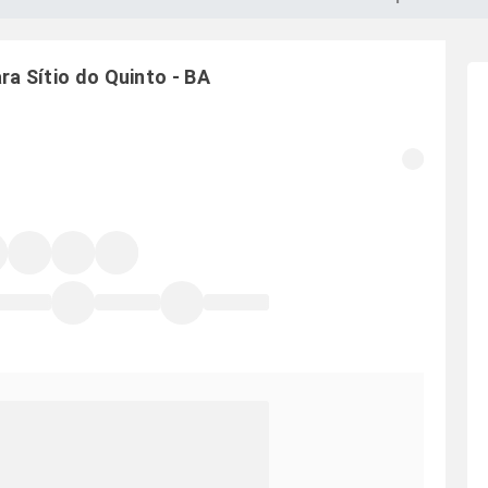
ara
Sítio do Quinto
-
BA