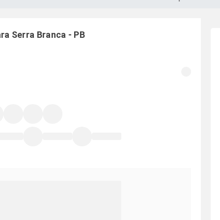
ara
Serra Branca
-
PB