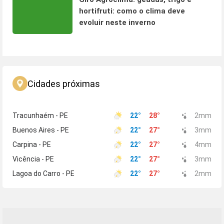
hortifruti: como o clima deve
evoluir neste inverno
Cidades próximas
Tracunhaém - PE
22
°
28
°
2
mm
Buenos Aires - PE
22
°
27
°
3
mm
Carpina - PE
22
°
27
°
4
mm
Vicência - PE
22
°
27
°
3
mm
Lagoa do Carro - PE
22
°
27
°
2
mm