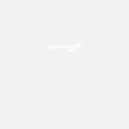
O Agroclima PRO é uma plataforma de agricultura digital,
que utiliza o conhecimento meteorológico a favor do
campo!
CONTATO
consultoria@climatempo.com.br
Siga-nos