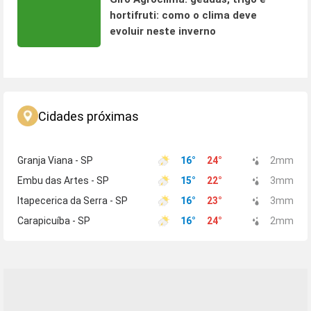
hortifruti: como o clima deve
evoluir neste inverno
Cidades próximas
Granja Viana - SP
16
°
24
°
2
mm
Embu das Artes - SP
15
°
22
°
3
mm
Itapecerica da Serra - SP
16
°
23
°
3
mm
Carapicuíba - SP
16
°
24
°
2
mm