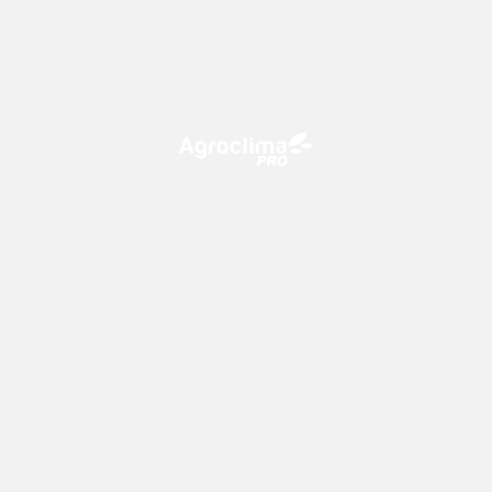
O Agroclima PRO é uma plataforma de agricultura digital,
que utiliza o conhecimento meteorológico a favor do
campo!
CONTATO
consultoria@climatempo.com.br
Siga-nos