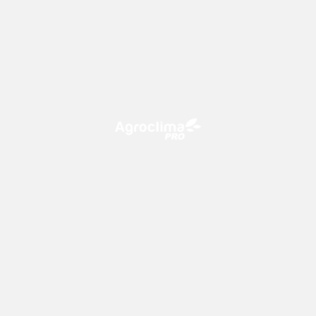
O Agroclima PRO é uma plataforma de agricultura digital,
que utiliza o conhecimento meteorológico a favor do
campo!
CONTATO
consultoria@climatempo.com.br