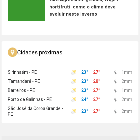
hortifruti: como o clima deve
evoluir neste inverno
Cidades próximas
Sirinhaém - PE
23
°
27
°
1
mm
Tamandaré - PE
23
°
28
°
2
mm
Barreiros - PE
23
°
27
°
1
mm
Porto de Galinhas - PE
24
°
27
°
2
mm
São José da Coroa Grande -
23
°
27
°
2
mm
PE