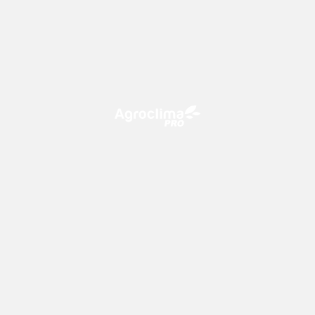
O Agroclima PRO é uma plataforma de agricultura digital,
que utiliza o conhecimento meteorológico a favor do
campo!
CONTATO
consultoria@climatempo.com.br
Siga-nos