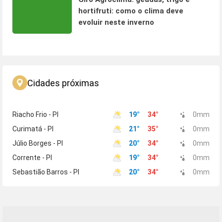
hortifruti: como o clima deve
evoluir neste inverno
Cidades próximas
Riacho Frio - PI
19
°
34
°
0
mm
Curimatá - PI
21
°
35
°
0
mm
Júlio Borges - PI
20
°
34
°
0
mm
Corrente - PI
19
°
34
°
0
mm
Sebastião Barros - PI
20
°
34
°
0
mm