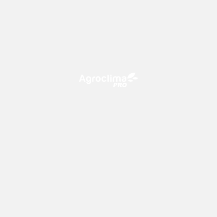
O Agroclima PRO é uma plataforma de agricultura digital,
que utiliza o conhecimento meteorológico a favor do
campo!
CONTATO
consultoria@climatempo.com.br
Siga-nos