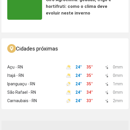
hortifruti: como o clima deve
evoluir neste inverno
Cidades próximas
Açu - RN
24
°
35
°
0
mm
Itajá - RN
24
°
35
°
0
mm
Ipanguaçu - RN
24
°
35
°
1
mm
São Rafael - RN
24
°
34
°
0
mm
Carnaubais - RN
24
°
33
°
2
mm