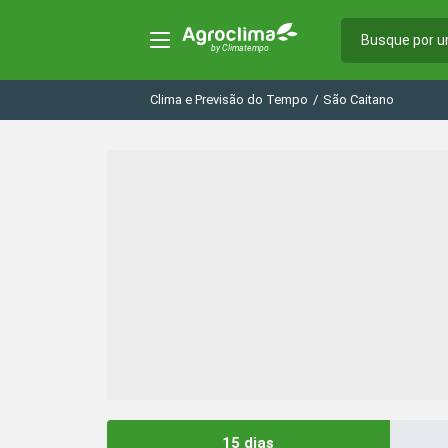
Clima e Previsão do Tempo
/
São Caitano
15 dias