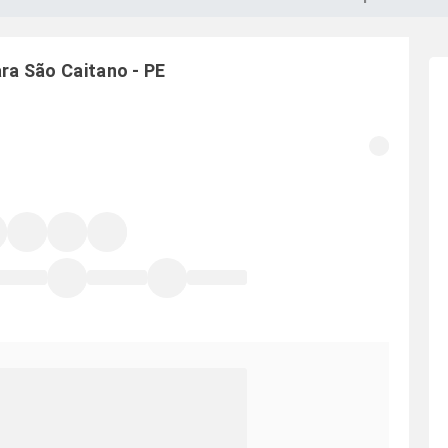
ara
São Caitano
-
PE