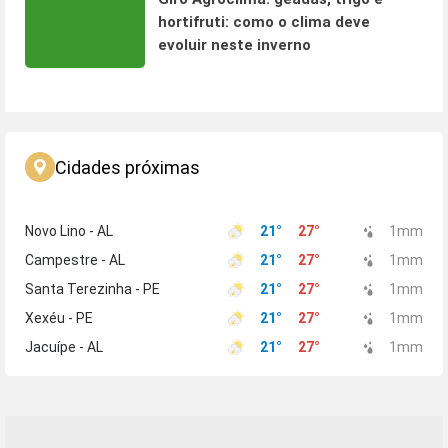
hortifruti: como o clima deve
evoluir neste inverno
Cidades próximas
Novo Lino - AL
21
°
27
°
1
mm
Campestre - AL
21
°
27
°
1
mm
Santa Terezinha - PE
21
°
27
°
1
mm
Xexéu - PE
21
°
27
°
1
mm
Jacuípe - AL
21
°
27
°
1
mm