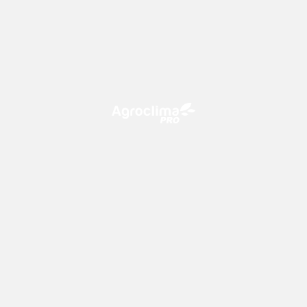
O Agroclima PRO é uma plataforma de agricultura digital,
que utiliza o conhecimento meteorológico a favor do
campo!
CONTATO
consultoria@climatempo.com.br
Siga-nos