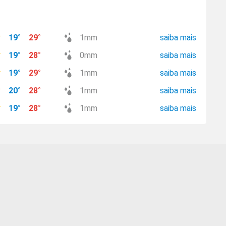
19
°
29
°
1
mm
saiba mais
19
°
28
°
0
mm
saiba mais
19
°
29
°
1
mm
saiba mais
20
°
28
°
1
mm
saiba mais
19
°
28
°
1
mm
saiba mais