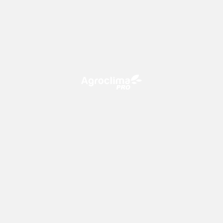
O Agroclima PRO é uma plataforma de agricultura digital,
que utiliza o conhecimento meteorológico a favor do
campo!
CONTATO
consultoria@climatempo.com.br
Siga-nos