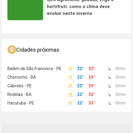
hortifruti: como o clima deve
evoluir neste inverno
Cidades próximas
Belém de São Francisco - PE
22
°
33
°
0
mm
Chorrochó - BA
22
°
33
°
0
mm
Cabrobó - PE
22
°
33
°
0
mm
Rodelas - BA
22
°
32
°
0
mm
Itacuruba - PE
22
°
33
°
0
mm