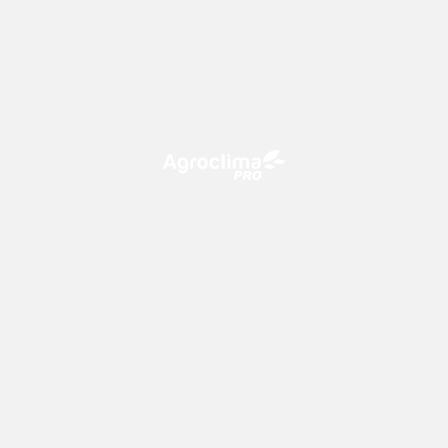
O Agroclima PRO é uma plataforma de agricultura digital,
que utiliza o conhecimento meteorológico a favor do
campo!
CONTATO
consultoria@climatempo.com.br
Siga-nos