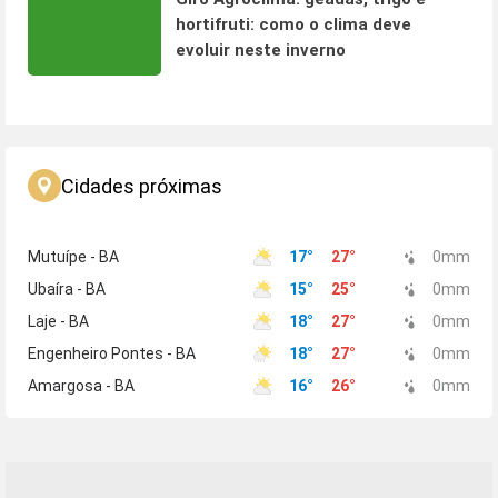
hortifruti: como o clima deve
evoluir neste inverno
Cidades próximas
Mutuípe - BA
17
°
27
°
0
mm
Ubaíra - BA
15
°
25
°
0
mm
Laje - BA
18
°
27
°
0
mm
Engenheiro Pontes - BA
18
°
27
°
0
mm
Amargosa - BA
16
°
26
°
0
mm