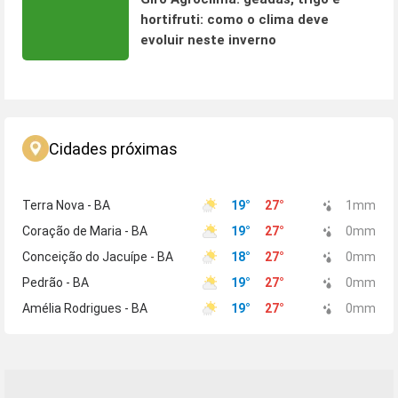
hortifruti: como o clima deve
evoluir neste inverno
Cidades próximas
Terra Nova - BA
19
°
27
°
1
mm
Coração de Maria - BA
19
°
27
°
0
mm
Conceição do Jacuípe - BA
18
°
27
°
0
mm
Pedrão - BA
19
°
27
°
0
mm
Amélia Rodrigues - BA
19
°
27
°
0
mm