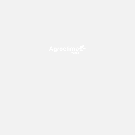
O Agroclima PRO é uma plataforma de agricultura digital,
que utiliza o conhecimento meteorológico a favor do
campo!
CONTATO
consultoria@climatempo.com.br
Siga-nos