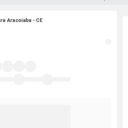
ara
Aracoiaba
-
CE