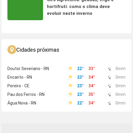
hortifruti: como o clima deve
evoluir neste inverno
Cidades próximas
Doutor Severiano - RN
22
°
33
°
0
mm
Encanto - RN
23
°
34
°
0
mm
Pereiro - CE
23
°
34
°
0
mm
Pau dos Ferros - RN
23
°
35
°
0
mm
Água Nova - RN
22
°
34
°
0
mm