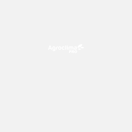
O Agroclima PRO é uma plataforma de agricultura digital,
que utiliza o conhecimento meteorológico a favor do
campo!
CONTATO
consultoria@climatempo.com.br
Siga-nos