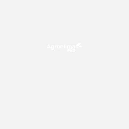
O Agroclima PRO é uma plataforma de agricultura digital,
que utiliza o conhecimento meteorológico a favor do
campo!
CONTATO
consultoria@climatempo.com.br
Siga-nos