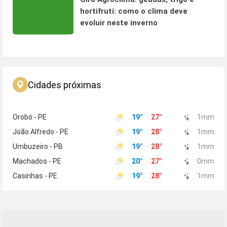
hortifruti: como o clima deve
evoluir neste inverno
Cidades próximas
Orobó - PE
19
°
27
°
1
mm
João Alfredo - PE
19
°
28
°
1
mm
Umbuzeiro - PB
19
°
28
°
1
mm
Machados - PE
20
°
27
°
0
mm
Casinhas - PE
19
°
28
°
1
mm