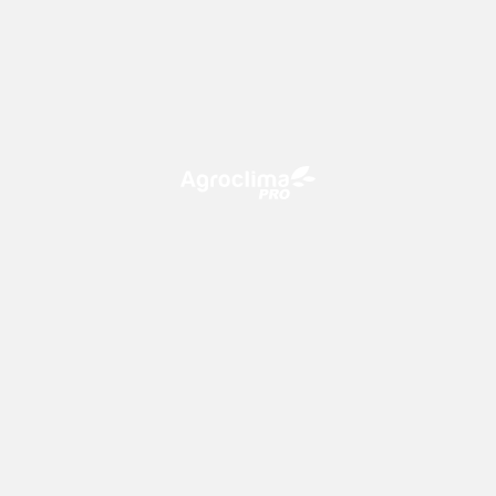
O Agroclima PRO é uma plataforma de agricultura digital,
que utiliza o conhecimento meteorológico a favor do
campo!
CONTATO
consultoria@climatempo.com.br
Siga-nos