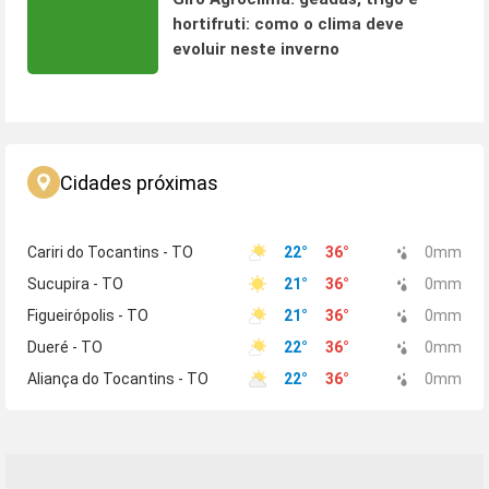
hortifruti: como o clima deve
evoluir neste inverno
Cidades próximas
Cariri do Tocantins - TO
22
°
36
°
0
mm
Sucupira - TO
21
°
36
°
0
mm
Figueirópolis - TO
21
°
36
°
0
mm
Dueré - TO
22
°
36
°
0
mm
Aliança do Tocantins - TO
22
°
36
°
0
mm