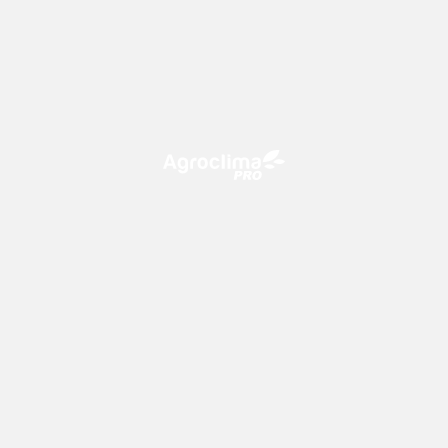
O Agroclima PRO é uma plataforma de agricultura digital,
que utiliza o conhecimento meteorológico a favor do
campo!
CONTATO
consultoria@climatempo.com.br
Siga-nos