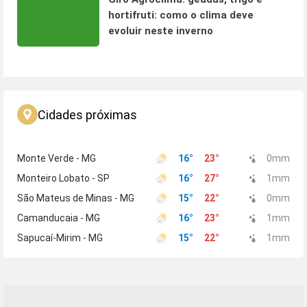
hortifruti: como o clima deve
evoluir neste inverno
Cidades próximas
Monte Verde - MG
16
°
23
°
0
mm
Monteiro Lobato - SP
16
°
27
°
1
mm
São Mateus de Minas - MG
15
°
22
°
0
mm
Camanducaia - MG
16
°
23
°
1
mm
Sapucaí-Mirim - MG
15
°
22
°
1
mm