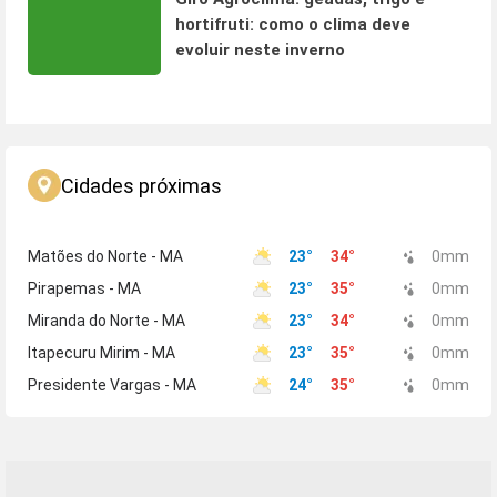
hortifruti: como o clima deve
evoluir neste inverno
Cidades próximas
Matões do Norte - MA
23
°
34
°
0
mm
Pirapemas - MA
23
°
35
°
0
mm
Miranda do Norte - MA
23
°
34
°
0
mm
Itapecuru Mirim - MA
23
°
35
°
0
mm
Presidente Vargas - MA
24
°
35
°
0
mm