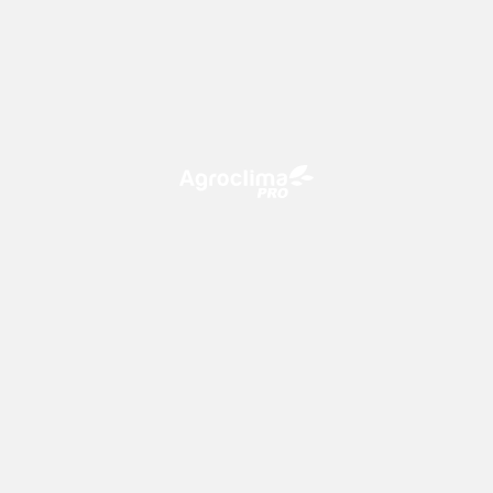
O Agroclima PRO é uma plataforma de agricultura digital,
que utiliza o conhecimento meteorológico a favor do
campo!
CONTATO
consultoria@climatempo.com.br
Siga-nos