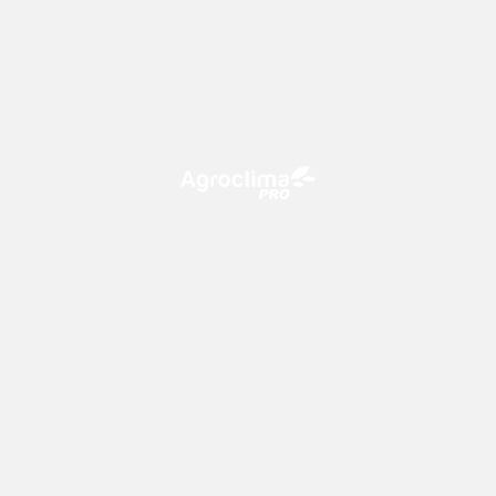
O Agroclima PRO é uma plataforma de agricultura digital,
que utiliza o conhecimento meteorológico a favor do
campo!
CONTATO
consultoria@climatempo.com.br
Siga-nos