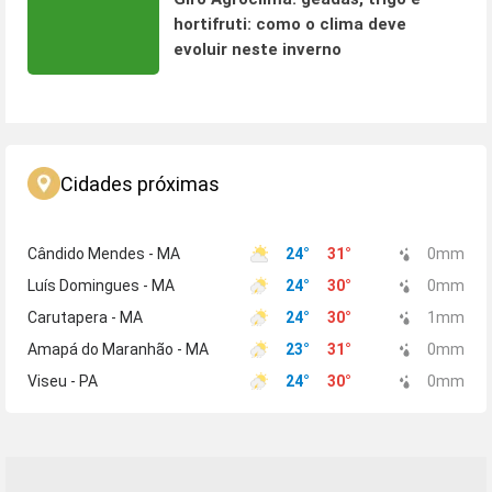
hortifruti: como o clima deve
evoluir neste inverno
Cidades próximas
Cândido Mendes - MA
24
°
31
°
0
mm
Luís Domingues - MA
24
°
30
°
0
mm
Carutapera - MA
24
°
30
°
1
mm
Amapá do Maranhão - MA
23
°
31
°
0
mm
Viseu - PA
24
°
30
°
0
mm