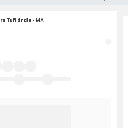
ara
Tufilândia
-
MA