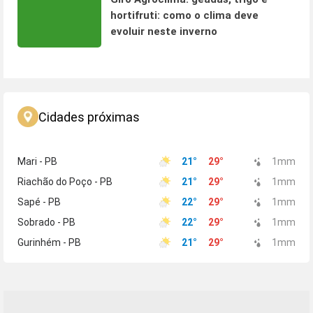
hortifruti: como o clima deve
evoluir neste inverno
Cidades próximas
Mari - PB
21
°
29
°
1
mm
Riachão do Poço - PB
21
°
29
°
1
mm
Sapé - PB
22
°
29
°
1
mm
Sobrado - PB
22
°
29
°
1
mm
Gurinhém - PB
21
°
29
°
1
mm