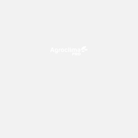
O Agroclima PRO é uma plataforma de agricultura digital,
que utiliza o conhecimento meteorológico a favor do
campo!
CONTATO
consultoria@climatempo.com.br
Siga-nos