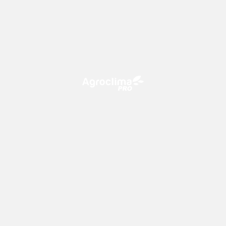
O Agroclima PRO é uma plataforma de agricultura digital,
que utiliza o conhecimento meteorológico a favor do
campo!
CONTATO
consultoria@climatempo.com.br
Siga-nos