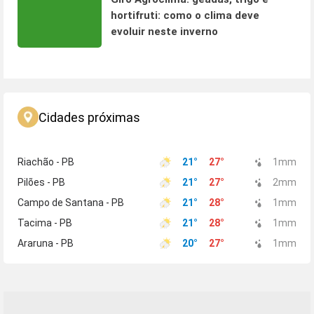
hortifruti: como o clima deve
evoluir neste inverno
Cidades próximas
Riachão - PB
21
°
27
°
1
mm
Pilões - PB
21
°
27
°
2
mm
Campo de Santana - PB
21
°
28
°
1
mm
Tacima - PB
21
°
28
°
1
mm
Araruna - PB
20
°
27
°
1
mm