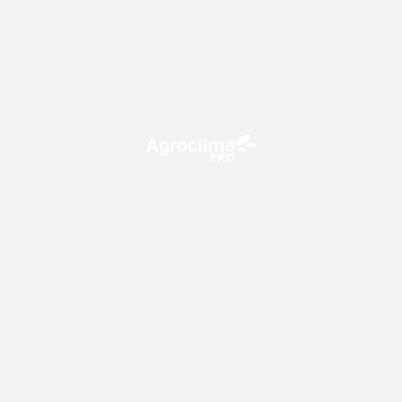
O Agroclima PRO é uma plataforma de agricultura digital,
que utiliza o conhecimento meteorológico a favor do
campo!
CONTATO
consultoria@climatempo.com.br
Siga-nos