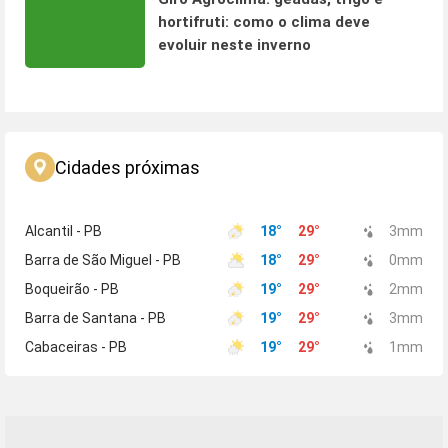
hortifruti: como o clima deve
evoluir neste inverno
Cidades próximas
Alcantil - PB
18
°
29
°
3
mm
Barra de São Miguel - PB
18
°
29
°
0
mm
Boqueirão - PB
19
°
29
°
2
mm
Barra de Santana - PB
19
°
29
°
3
mm
Cabaceiras - PB
19
°
29
°
1
mm