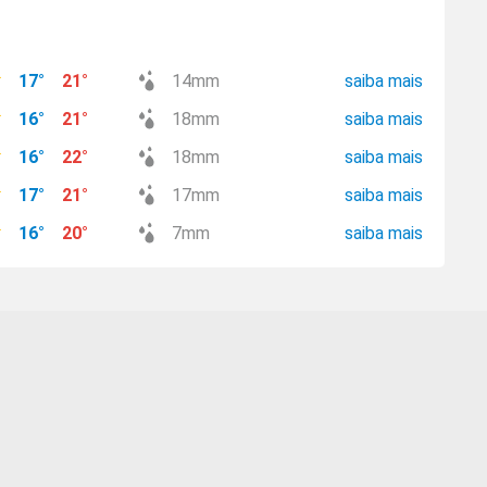
17
°
21
°
14
mm
saiba mais
16
°
21
°
18
mm
saiba mais
16
°
22
°
18
mm
saiba mais
17
°
21
°
17
mm
saiba mais
16
°
20
°
7
mm
saiba mais