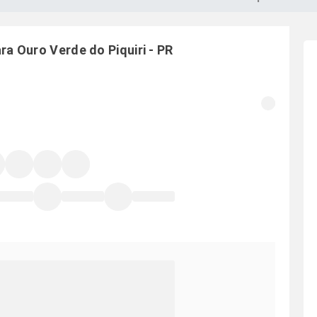
ara
Ouro Verde do Piquiri
-
PR