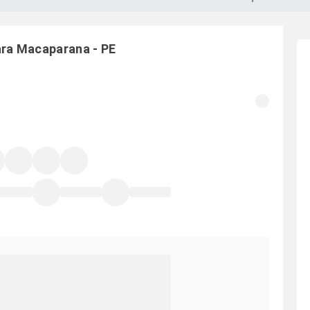
ara
Macaparana
-
PE