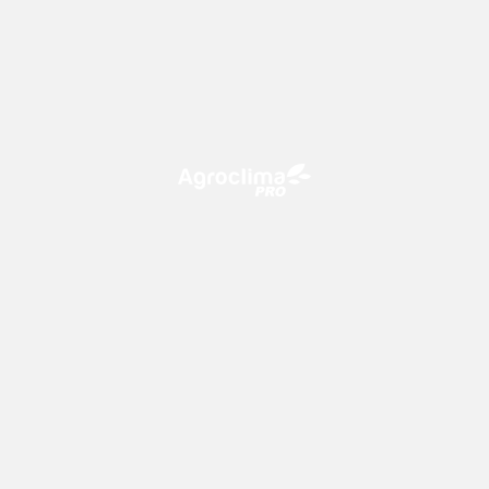
O Agroclima PRO é uma plataforma de agricultura digital,
que utiliza o conhecimento meteorológico a favor do
campo!
CONTATO
consultoria@climatempo.com.br
Siga-nos