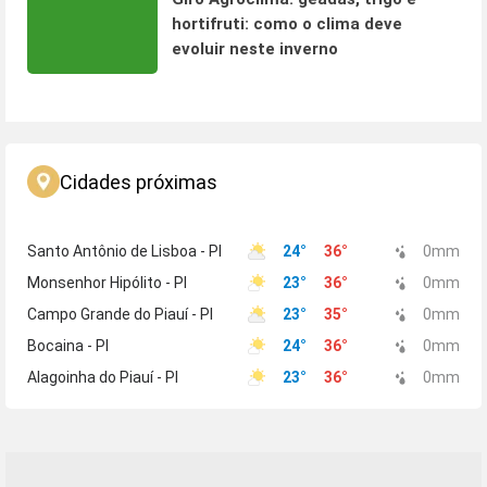
hortifruti: como o clima deve
evoluir neste inverno
Cidades próximas
Santo Antônio de Lisboa - PI
24
°
36
°
0
mm
Monsenhor Hipólito - PI
23
°
36
°
0
mm
Campo Grande do Piauí - PI
23
°
35
°
0
mm
Bocaina - PI
24
°
36
°
0
mm
Alagoinha do Piauí - PI
23
°
36
°
0
mm