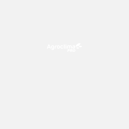
O Agroclima PRO é uma plataforma de agricultura digital,
que utiliza o conhecimento meteorológico a favor do
campo!
CONTATO
consultoria@climatempo.com.br
Siga-nos