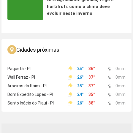
hortifruti: como o clima deve
evoluir neste inverno
Cidades próximas
Paquetá - PI
25
°
36
°
0
mm
Wall Ferraz - PI
26
°
37
°
0
mm
Aroeiras do Itaim - PI
25
°
37
°
0
mm
Dom Expedito Lopes - PI
24
°
35
°
0
mm
Santo Inácio do Piauí - PI
26
°
38
°
0
mm