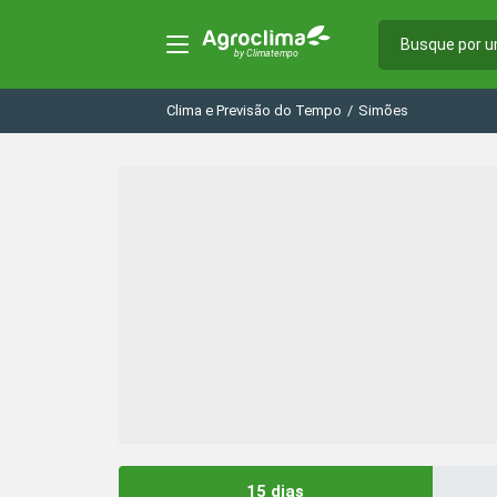
Clima e Previsão do Tempo
/
Simões
15 dias