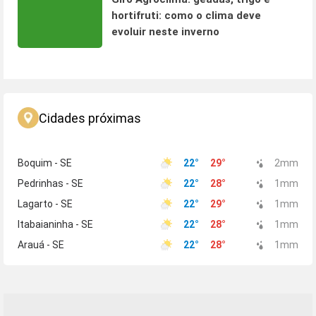
hortifruti: como o clima deve
evoluir neste inverno
Cidades próximas
Boquim - SE
22
°
29
°
2
mm
Pedrinhas - SE
22
°
28
°
1
mm
Lagarto - SE
22
°
29
°
1
mm
Itabaianinha - SE
22
°
28
°
1
mm
Arauá - SE
22
°
28
°
1
mm