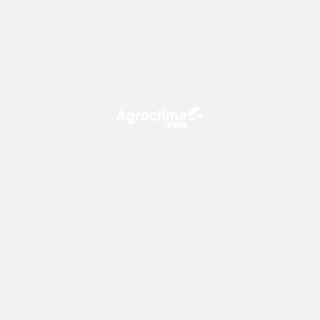
O Agroclima PRO é uma plataforma de agricultura digital,
que utiliza o conhecimento meteorológico a favor do
campo!
CONTATO
consultoria@climatempo.com.br
Siga-nos