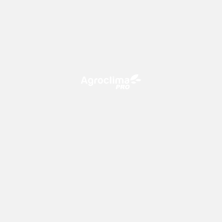
O Agroclima PRO é uma plataforma de agricultura digital,
que utiliza o conhecimento meteorológico a favor do
campo!
CONTATO
consultoria@climatempo.com.br
Siga-nos