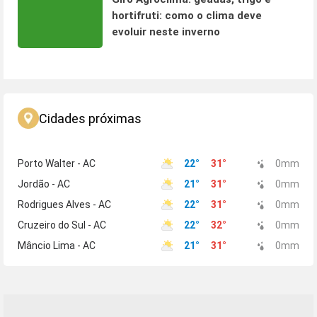
hortifruti: como o clima deve
evoluir neste inverno
Cidades próximas
Porto Walter - AC
22
°
31
°
0
mm
Jordão - AC
21
°
31
°
0
mm
Rodrigues Alves - AC
22
°
31
°
0
mm
Cruzeiro do Sul - AC
22
°
32
°
0
mm
Mâncio Lima - AC
21
°
31
°
0
mm