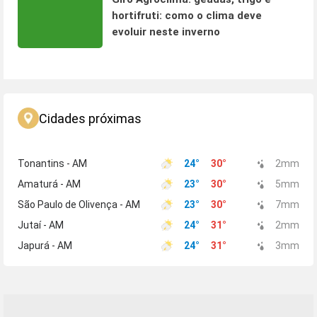
hortifruti: como o clima deve
evoluir neste inverno
Cidades próximas
Tonantins - AM
24
°
30
°
2
mm
Amaturá - AM
23
°
30
°
5
mm
São Paulo de Olivença - AM
23
°
30
°
7
mm
Jutaí - AM
24
°
31
°
2
mm
Japurá - AM
24
°
31
°
3
mm