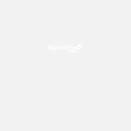
O Agroclima PRO é uma plataforma de agricultura digital,
que utiliza o conhecimento meteorológico a favor do
campo!
CONTATO
consultoria@climatempo.com.br
Siga-nos